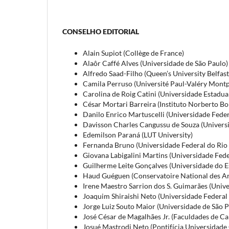
CONSELHO EDITORIAL
Alain Supiot (Collège de France)
Alaôr Caffé Alves (Universidade de São Paulo)
Alfredo Saad-Filho (Queen’s University Belfast
Camila Perruso (Université Paul-Valéry Montpe
Carolina de Roig Catini (Universidade Estadu
César Mortari Barreira (Instituto Norberto Bo
Danilo Enrico Martuscelli (Universidade Feder
Davisson Charles Cangussu de Souza (Universi
Edemilson Paraná (LUT University)
Fernanda Bruno (Universidade Federal do Rio 
Giovana Labigalini Martins (Universidade Fede
Guilherme Leite Gonçalves (Universidade do E
Haud Guéguen (Conservatoire National des Art
Irene Maestro Sarrion dos S. Guimarães (Unive
Joaquim Shiraishi Neto (Universidade Federa
Jorge Luiz Souto Maior (Universidade de São P
José César de Magalhães Jr. (Faculdades de C
Josué Mastrodi Neto (Pontifícia Universidade