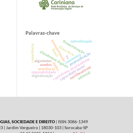
Palavras-chave
monopolização
financeirização
subordinação
consciência
Ética da ia
brasil
plataformas digitais
personificação
autonomia
tic
capitalismo de plataforma
algoritmos
dados
zumbis
capacidade moral
neoliberalismo
senciência
imputabilidade
editorial
digitalização
IAS, SOCIEDADE E DIREITO
| ISSN 3086-1349
23 | Jardim Vergueiro
| 18030-103 | Sorocaba-SP