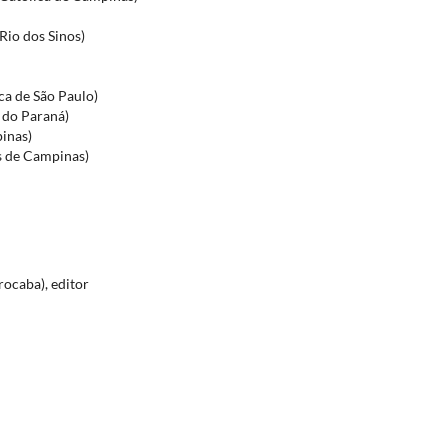
Rio dos Sinos)
ca de São Paulo)
 do Paraná)
inas)
es de Campinas)
rocaba), editor